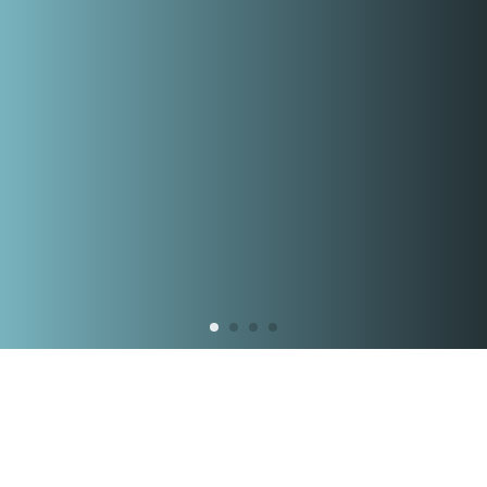
Mokymų grafikas
Mokymų laikas gali keistis