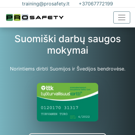
training@prosafety.lt
+37067772199
Suomiški darbų saugos
mokymai
Norintiems dirbti Suomijos ir Švedijos bendrovėse.