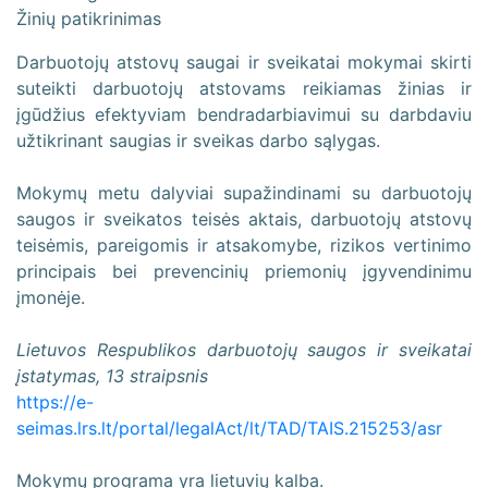
Žinių patikrinimas
Darbuotojų atstovų saugai ir sveikatai mokymai skirti
suteikti darbuotojų atstovams reikiamas žinias ir
įgūdžius efektyviam bendradarbiavimui su darbdaviu
užtikrinant saugias ir sveikas darbo sąlygas.
Mokymų metu dalyviai supažindinami su darbuotojų
saugos ir sveikatos teisės aktais, darbuotojų atstovų
teisėmis, pareigomis ir atsakomybe, rizikos vertinimo
principais bei prevencinių priemonių įgyvendinimu
įmonėje.
Lietuvos Respublikos darbuotojų saugos ir sveikatai
įstatymas, 13 straipsnis
https://e-
seimas.lrs.lt/portal/legalAct/lt/TAD/TAIS.215253/asr
Mokymų programa yra lietuvių kalba.