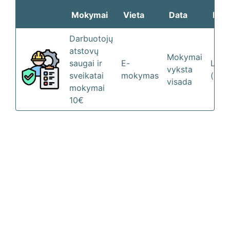
Mokymai
Vieta
Data
Kal
Darbuotojų
atstovų
Mokymai
saugai ir
E-
LT
vyksta
sveikatai
mokymas
(Liet
visada
mokymai
10€